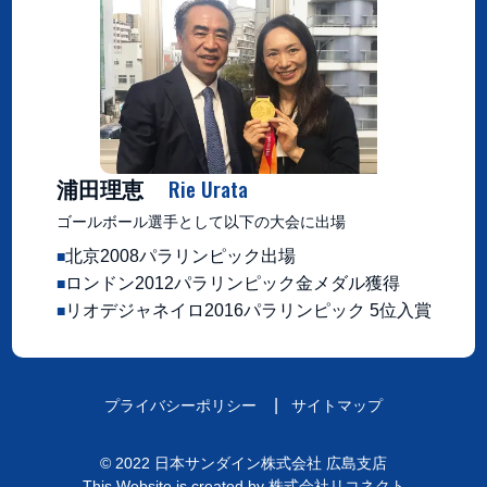
Rie Urata
浦田理恵
ゴールボール選手として以下の大会に出場
北京2008パラリンピック出場
ロンドン2012パラリンピック金メダル獲得
リオデジャネイロ2016パラリンピック 5位入賞
プライバシーポリシー
サイトマップ
©
2022
日本サンダイン株式会社 広島支店
This Website is created by
株式会社リコネクト