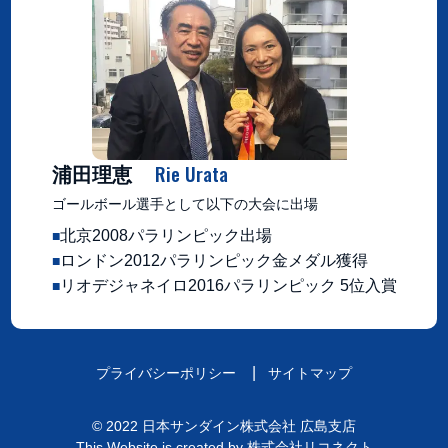
Rie Urata
浦田理恵
ゴールボール選手として以下の大会に出場
北京2008パラリンピック出場
ロンドン2012パラリンピック金メダル獲得
リオデジャネイロ2016パラリンピック 5位入賞
プライバシーポリシー
サイトマップ
©
2022
日本サンダイン株式会社 広島支店
This Website is created by
株式会社リコネクト